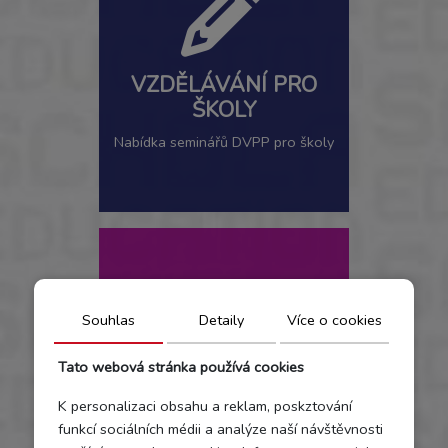
VZDĚLÁVÁNÍ PRO
ŠKOLY
Nabídka seminářů DVPP pro školy
Souhlas
Detaily
Více o cookies
Tato webová stránka používá cookies
DOUČOVÁNÍ
K personalizaci obsahu a reklam, poskztování
funkcí sociálních médii a analýze naší návštěvnosti
Doučování a příprava na příjímačky