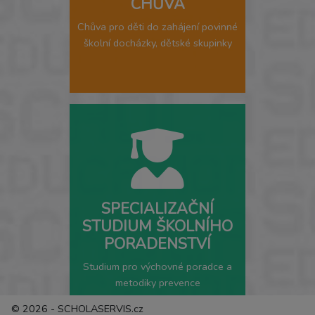
CHŮVA
Chůva pro děti do zahájení povinné
školní docházky, dětské skupinky
SPECIALIZAČNÍ
STUDIUM ŠKOLNÍHO
PORADENSTVÍ
Studium pro výchovné poradce a
metodiky prevence
© 2026 - SCHOLASERVIS.cz