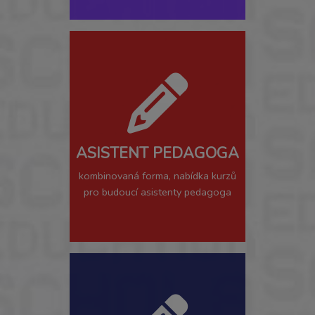
ASISTENT PEDAGOGA
kombinovaná forma, nabídka kurzů
pro budoucí asistenty pedagoga